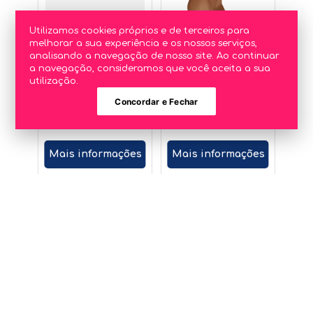
Utilizamos cookies próprios e de terceiros para
melhorar a sua experiência e os nossos serviços,
analisando a navegação de nosso site. Ao continuar
a navegação, consideramos que você aceita a sua
utilização.
Concordar e Fechar
Mais informações
Mais informações
KIT CALÇA
MEIA
DE
CALÇA
MOLETOM
EUROPEU
COM
- FIO 20 #