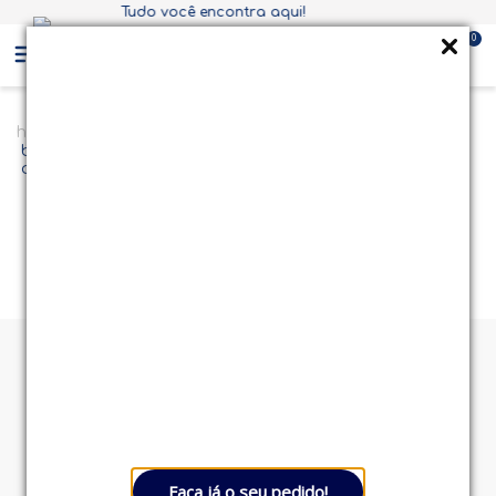
Compra mínima de R$ 600,00
0
blusa-cropped-feminina---tamanho-10-ao-20---51805---
amora
Ops, não encontramos nenhum
resultado.
Verifique se você digitou as palavras corretamente ou tente
buscar novamente.
Confira os produtos mais
vendidos
Faça já o seu pedido!