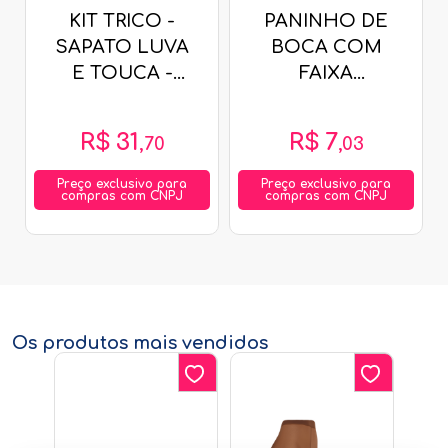
KIT TRICO -
PANINHO DE
SAPATO LUVA
BOCA COM
E TOUCA -
FAIXA
TAMANHO RN
COMPOSÊ -
# 1005 - FIO
34X32CM - 3
R$
31
R$
7
,
70
,
03
DE AMOR
UNIDADES #
350616 - PAPI
Preço exclusivo para
Preço exclusivo para
compras com CNPJ
compras com CNPJ
Os produtos mais vendidos