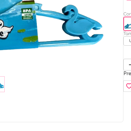
Cor
Ta
Pr