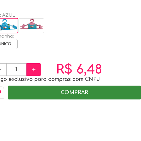
:
AZUL
manho
:
UNICO
R$
6
,
48
－
＋
eço exclusivo para compras com CNPJ
COMPRAR