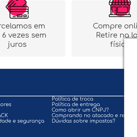
rcelamos em
Compre onl
 6 vezes sem
Retire na l
juros
física
Política de troca
lores
Política de entrega
Como abrir um CNPJ?
ACK
Comprando no atacado e revend
idade e segurança
Dúvidas sobre impostos?