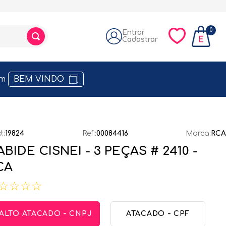
0
om
BEM VINDO
:
:
19824
Ref:
:
00084416
RCA
ABIDE CISNEI - 3 PEÇAS # 2410 -
CA
☆
☆
☆
☆
ALTO ATACADO - CNPJ
ATACADO - CPF