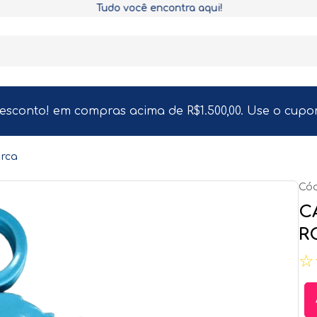
Tudo você encontra aqui!
desconto! em compras acima de R$1.500,00. Use o cup
 rca
Cód
C
R
☆