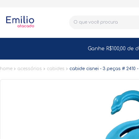
O que você procura
Ganhe R$100,00 de 
acessórios
cabides
cabide cisnei - 3 peças # 2410 -