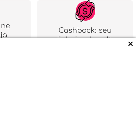
ine
Cashback: seu
oja
dinheiro de volta
CENTRAL DE ATENDIMENTO
(11) 96624-6246 - Revenda CNPJ
contato@emilio.com.br
FORMAS DE PAGAMENTO
er?