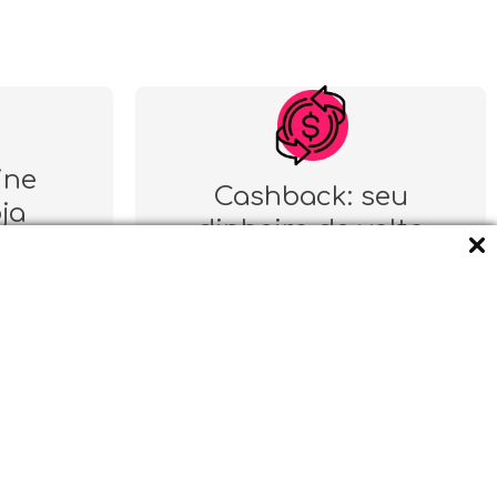
ine
Cashback: seu
oja
dinheiro de volta
CENTRAL DE ATENDIMENTO
(11) 96624-6246 - Revenda CNPJ
contato@emilio.com.br