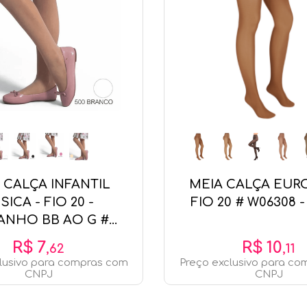
 CALÇA INFANTIL
MEIA CALÇA EUR
SICA - FIO 20 -
FIO 20 # W06308
ANHO BB AO G #
00.001 - SELENE
R$
7
R$
10
,
62
,
11
lusivo para compras com
Preço exclusivo para c
CNPJ
CNPJ