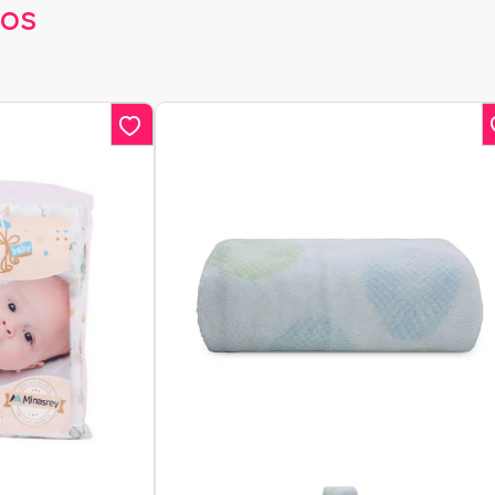
dos
e Chupeta
a Cinto De Segurança
scimento
 Cabeça