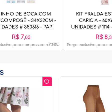
NINHO DE BOCA COM
KIT FRALDA E
 COMPOSÊ - 34X32CM -
CARICIA - 60X
IDADES # 350616 - PAPI
UNIDADES # 1114
R$
7
R$
8
,
03
,
3
clusivo para compras com CNPJ
Preço exclusivo para 
s