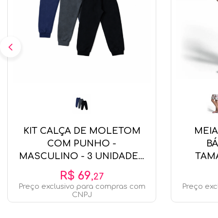
KIT CALÇA DE MOLETOM
MEIA
COM PUNHO -
BÁ
MASCULINO - 3 UNIDADES
TAM
- TAMANHO 1 AO 16 # 137036
96
R$
69
,
27
- KYLY
Preço exclusivo para compras com
Preço exc
CNPJ