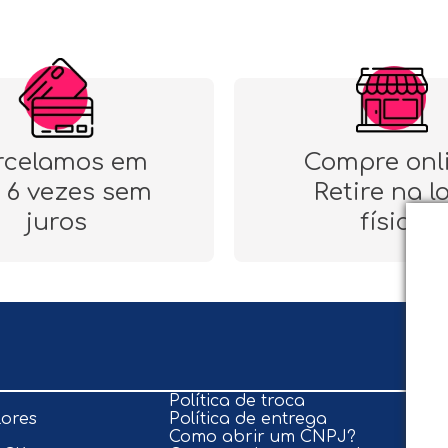
rcelamos em
Compre onl
 6 vezes sem
Retire na l
juros
física
Política de troca
lores
Política de entrega
Como abrir um CNPJ?