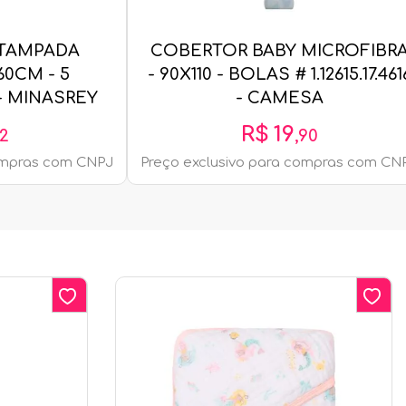
STAMPADA
COBERTOR BABY MICROFIBR
60CM - 5
- 90X110 - BOLAS # 1.12615.17.461
 - MINASREY
- CAMESA
R$
19
2
,
90
compras com CNPJ
Preço exclusivo para compras com CN