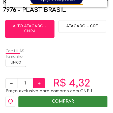
KIT CABIDE BABY - 3 UNIDADES #
7976 - PLASTIBRASIL
ALTO ATACADO -
ATACADO - CPF
CNPJ
Cor
:
LILÁS
Tamanho
:
UNICO
R$
4
,
32
－
＋
Preço exclusivo para compras com CNPJ
COMPRAR