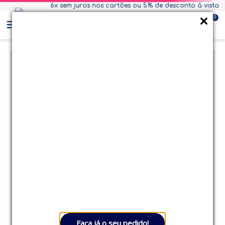
6x sem juros nos cartões ou 5% de desconto á vista
Ganhe R$100,00 de desconto! em compras acima
0
de R$1.500,00. Use o cupom
BEM VINDO
Faça já o seu pedido!