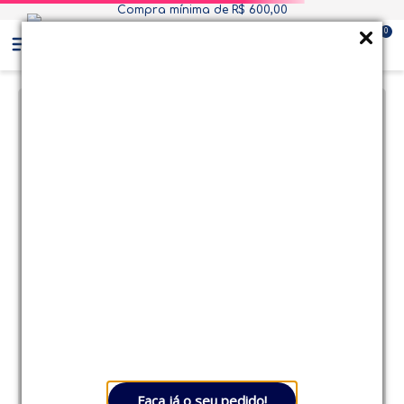
Compra mínima de R$ 600,00
Ganhe R$100,00 de desconto! em compras acima
0
de R$1.500,00. Use o cupom
BEM VINDO
Faça já o seu pedido!