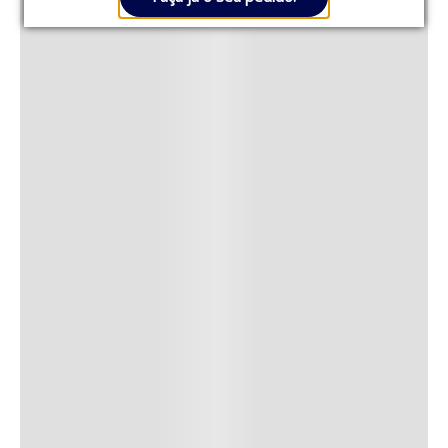
Carregando avaliações...
ALTO ATACADO -
ATACADO - CPF
CNPJ
Carregando produto...