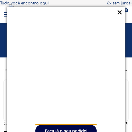
6x sem juros nos cartões ou 5% de desconto á vista
0
Ganhe R$100,00 de desconto! em compras acima
de R$1.500,00. Use o cupom
BEM VINDO
enxoval
panos de boca
paninho de boca soft
com prendedor de chupeta - 3 unidades #3406 - papi
Cód:
:
28984
Ref:
:
09007903
PAPI
Faça já o seu pedido!