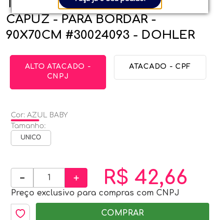
TOALHA DE BANHO BABY COM
CAPUZ - PARA BORDAR -
90X70CM #30024093 - DOHLER
ALTO ATACADO -
ATACADO - CPF
CNPJ
Cor
:
AZUL BABY
Tamanho
:
UNICO
R$
42
,
66
－
＋
Preço exclusivo para compras com CNPJ
COMPRAR